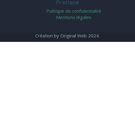
Pratique
Politique de confidentialité
Mentions légales
Création by
Original Web
2024.
 characters of numbers and letters, contain at least 1 capital l