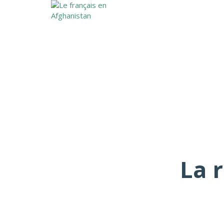
Une question ?
Envoyer une demande
Message envoyé.
Fermer
La 